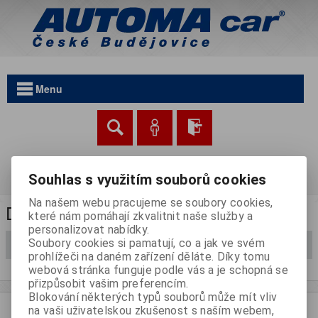
Menu
Nákupní košík
Souhlas s využitím souborů cookies
0 kusů | Cena nákupu: 0 Kč
Na našem webu pracujeme se soubory cookies,
Dárkové poukazy
které nám pomáhají zkvalitnit naše služby a
personalizovat nabídky.
Soubory cookies si pamatují, co a jak ve svém
Filtrovat
prohlížeči na daném zařízení děláte. Díky tomu
webová stránka funguje podle vás a je schopná se
přizpůsobit vašim preferencím.
Blokování některých typů souborů může mít vliv
na vaši uživatelskou zkušenost s naším webem,
Užiteèné informace