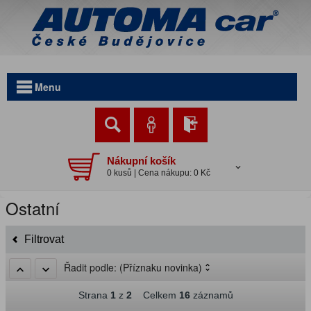
Menu
Nákupní košík
0 kusů | Cena nákupu: 0 Kč
Ostatní
Filtrovat
Řadit podle:
(Příznaku novinka)
Strana
1
z
2
Celkem
16
záznamů