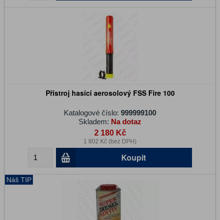
Přístroj hasící aerosolový FSS Fire 100
Katalogové číslo:
999999100
Skladem:
Na dotaz
2 180 Kč
1 802 Kč (bez DPH)
Koupit
Náš TIP