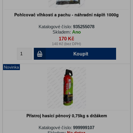
Pohlcovač vlhkosti a pachu - náhradní náplň 1000g
Katalogové číslo:
935255078
Skladem:
Ano
170 Kč
140 Kč (bez DPH)
Koupit
Novinka
Přístroj hasící pěnový 0,75kg s držákem
Katalogové číslo:
999999107
Skladem:
Na dotaz