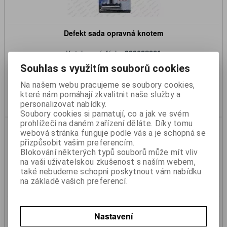
Defekt sada opravná knotem
Katalogové číslo:
999028991
Skladem:
Ano
Souhlas s využitím souborů cookies
99 Kč
82 Kč (bez DPH)
Na našem webu pracujeme se soubory cookies,
které nám pomáhají zkvalitnit naše služby a
Koupit
personalizovat nabídky.
Soubory cookies si pamatují, co a jak ve svém
prohlížeči na daném zařízení děláte. Díky tomu
webová stránka funguje podle vás a je schopná se
přizpůsobit vašim preferencím.
Blokování některých typů souborů může mít vliv
na vaši uživatelskou zkušenost s naším webem,
také nebudeme schopni poskytnout vám nabídku
na základě vašich preferencí.
Hasící automatické zařízení aerosolové pro Li-ion baterie
FirexLion 180
Nastavení
Katalogové číslo:
999999096