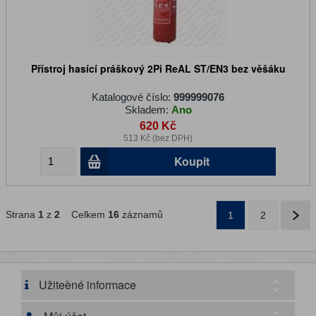
Přístroj hasící práškový 2Pi ReAL ST/EN3 bez věšáku
Katalogové číslo:
999999076
Skladem:
Ano
620 Kč
513 Kč (bez DPH)
Koupit
Strana
1
z
2
Celkem
16
záznamů
1
2
Užiteèné informace