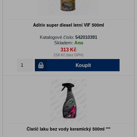
Aditiv super diesel letní VIF 500ml
Katalogové číslo:
542010391
Skladem:
Ano
313 Kč
258 Kč (bez DPH)
Koupit
Čistič laku bez vody keramický 500ml ***