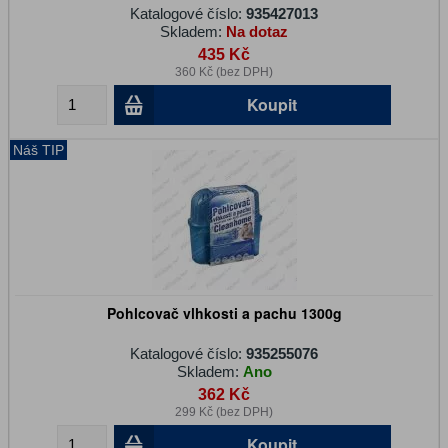
Katalogové číslo:
935427013
Skladem:
Na dotaz
435 Kč
360 Kč (bez DPH)
Koupit
Náš TIP
Pohlcovač vlhkosti a pachu 1300g
Katalogové číslo:
935255076
Skladem:
Ano
362 Kč
299 Kč (bez DPH)
Koupit