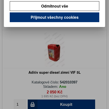
Skladem:
Na dotaz
Odmítnout vše
780 Kč
645 Kč (bez DPH)
Přijmout všechny cookies
Koupit
Aditiv super diesel zimní VIF 5L
Katalogové číslo:
542010397
Skladem:
Ano
2 050 Kč
1 695 Kč (bez DPH)
Koupit