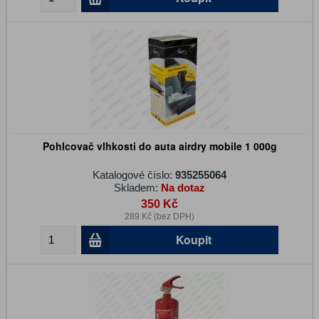
Pohlcovač vlhkosti do auta airdry mobile 1 000g
Katalogové číslo:
935255064
Skladem:
Na dotaz
350 Kč
289 Kč (bez DPH)
Koupit