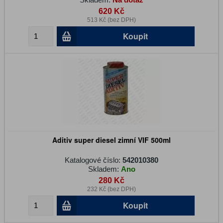
620 Kč
513 Kč (bez DPH)
Koupit
Aditiv super diesel zimní VIF 500ml
Katalogové číslo:
542010380
Skladem:
Ano
280 Kč
232 Kč (bez DPH)
Koupit