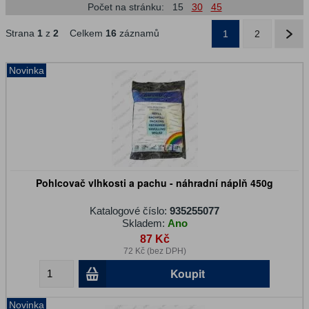
Počet na stránku:
15
30
45
Strana
1
z
2
Celkem
16
záznamů
1
2
Novinka
Pohlcovač vlhkosti a pachu - náhradní náplň 450g
Katalogové číslo:
935255077
Skladem:
Ano
87 Kč
72 Kč (bez DPH)
Koupit
Novinka