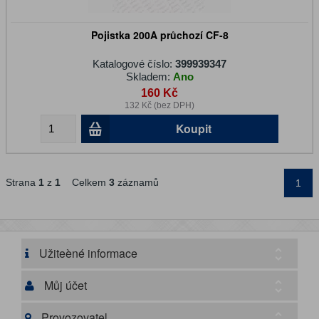
Pojistka 200A průchozí CF-8
Katalogové číslo:
399939347
Skladem:
Ano
160 Kč
132 Kč (bez DPH)
Koupit
Strana
1
z
1
Celkem
3
záznamů
1
Užiteèné informace
Můj účet
Provozovatel