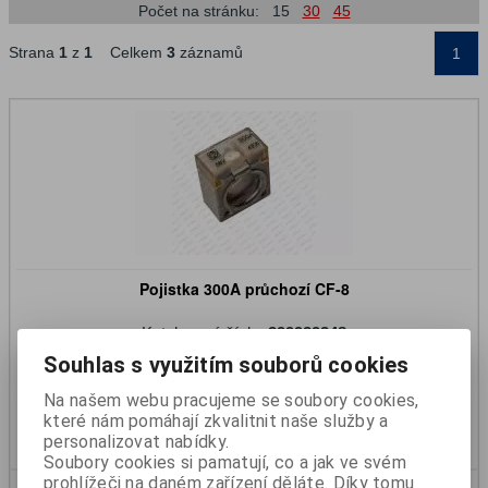
Počet na stránku:
15
30
45
Strana
1
z
1
Celkem
3
záznamů
1
Pojistka 300A průchozí CF-8
Katalogové číslo:
399939348
Skladem:
Ano
Souhlas s využitím souborů cookies
160 Kč
132 Kč (bez DPH)
Na našem webu pracujeme se soubory cookies,
které nám pomáhají zkvalitnit naše služby a
Koupit
personalizovat nabídky.
Soubory cookies si pamatují, co a jak ve svém
prohlížeči na daném zařízení děláte. Díky tomu