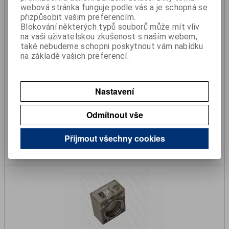
webová stránka funguje podle vás a je schopná se
přizpůsobit vašim preferencím.
Blokování některých typů souborů může mít vliv
na vaši uživatelskou zkušenost s naším webem,
také nebudeme schopni poskytnout vám nabídku
na základě vašich preferencí.
Pojistka 150A průchozí CF-8
Nastavení
Katalogové číslo:
399939346
Skladem:
Ano
Odmítnout vše
152 Kč
126 Kč (bez DPH)
Přijmout všechny cookies
Koupit