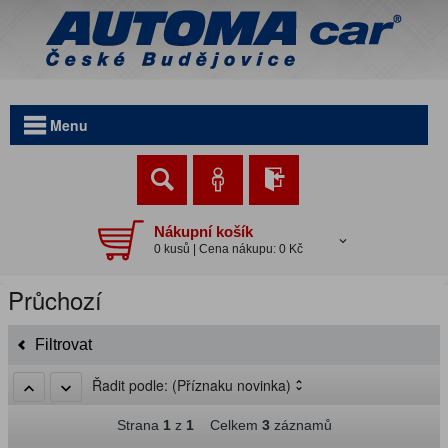
Menu
Nákupní košík
0 kusů | Cena nákupu: 0 Kč
Průchozí
Filtrovat
Řadit podle:
(Příznaku novinka)
Strana
1
z
1
Celkem
3
záznamů