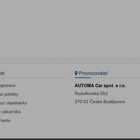
et
Provozovatel
AUTOMA Car spol. s r.o.
egistrace
Rudolfovská 552
né položky
370 01 České Budějovice
ozí objednávky
e zákazníka
 heslo