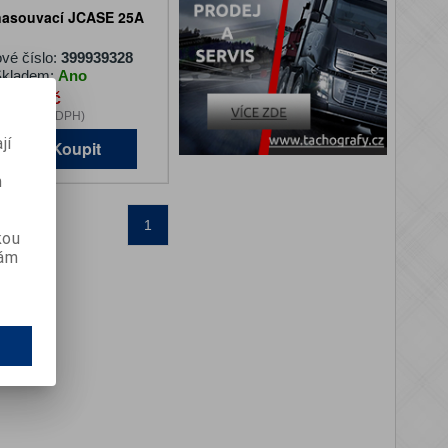
 nasouvací JCASE 25A
vé číslo:
399939328
kladem:
Ano
50 Kč
2 Kč (bez DPH)
jí
Koupit
m
1
kou
vám