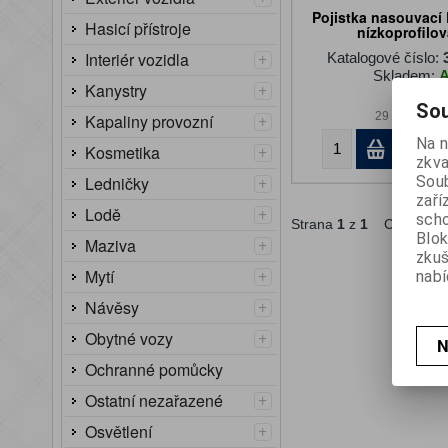
Pojistka nasouvac
Hasicí přístroje
nízkoprofilo
+
Interiér vozidla
Katalogové číslo:
Skladem:
+
Kanystry
35 Kč
Sou
+
29 Kč (bez D
Kapaliny provozní
Na n
K
+
Kosmetika
zkva
+
Soub
Ledničky
zaří
+
Lodě
scho
Strana
1
z
1
Celkem
6
Blok
+
Maziva
zku
+
Mytí
nabí
+
Návěsy
+
Obytné vozy
N
Ochranné pomůcky
+
Ostatní nezařazené
+
Osvětlení