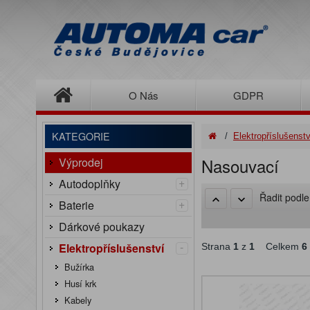
O Nás
GDPR
KATEGORIE
/
Elektropříslušenstv
Nasouvací
Výprodej
+
Autodoplňky
Řadit podl
+
Baterie
Dárkové poukazy
-
Elektropříslušenství
Strana
1
z
1
Celkem
6
Bužírka
Husí krk
Kabely