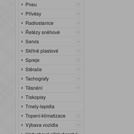
+
Pneu
+
Přívěsy
+
Radiostanice
+
Řetězy sněhové
+
Servis
+
Skříně plastové
+
Spreje
+
Stěrače
+
Tachografy
+
Těsnění
Tiskopisy
Tmely-lepidla
+
Topení-klimatizace
+
Výbava vozidla
+