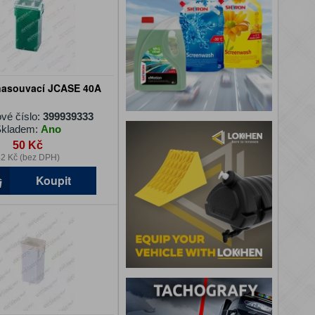
 nasouvací JCASE 40A
vé číslo:
399939333
kladem:
Ano
50 Kč
2 Kč (bez DPH)
Koupit