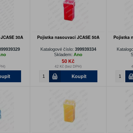
í JCASE 30A
Pojistka nasouvací JCASE 50A
Pojistka
399939329
Katalogové číslo:
399939334
Katalogo
Ano
Skladem:
Ano
S
50 Kč
PH)
42 Kč (bez DPH)
4
oupit
Koupit