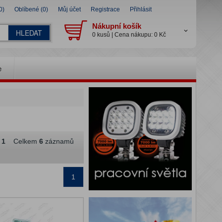
0)
Oblíbené (0)
Můj účet
Registrace
Přihlásit
Nákupní košík
HLEDAT
0 kusů | Cena nákupu: 0 Kč
e
z
1
Celkem
6
záznamů
1