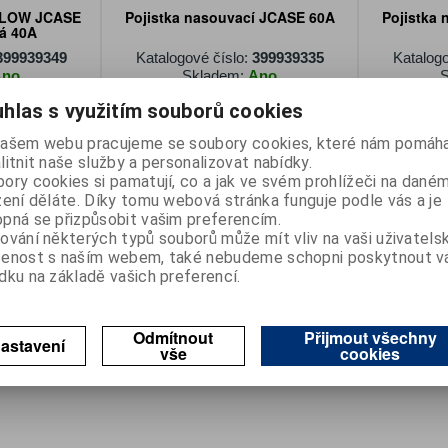
í LOW JCASE
Pojistka nasouvací JCASE 60A
Pojistka
vá 40A
399939349
Katalogové číslo:
399939335
Katalogo
Ano
Skladem:
Ano
S
50 Kč
hlas s využitím souborů cookies
PH)
42 Kč (bez DPH)
4
ašem webu pracujeme se soubory cookies, které nám pomáha
oupit
Koupit
litnit naše služby a personalizovat nabídky.
ory cookies si pamatují, co a jak ve svém prohlížeči na dané
zení děláte. Díky tomu webová stránka funguje podle vás a je
pná se přizpůsobit vašim preferencím.
záznamů
ování některých typů souborů může mít vliv na vaši uživatels
šenost s naším webem, také nebudeme schopni poskytnout 
dku na základě vašich preferencí.
Odmítnout
Přijmout všechny
astavení
vše
cookies