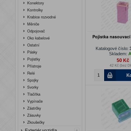
Konektory
Kontrolky
Krabice rozvodné
Měniče
Odpojovač
Pojistka nasouvac
Oko kabelové
Ostatní
Katalogové číslo:
Pásky
Skladem:
Pojistky
50 Kč
Přístroje
42 Kč (bez D
Relé
K
Spojky
Svorky
Tlačítka
Vypínače
Zástrčky
Zásuvky
Zkoušečky
+
Exteriér vozidla