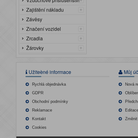
Vzduchové příslušenství
+
Zajištění nákladu
Závěsy
+
Značení vozidel
+
Zrcadla
+
Žárovky
Užiteèné informace
Můj úč
Rychlá objednávka
Nová r
GDPR
Oblíbe
Obchodní podmínky
Předch
Reklamace
Editac
Kontakt
Změnit
Cookies