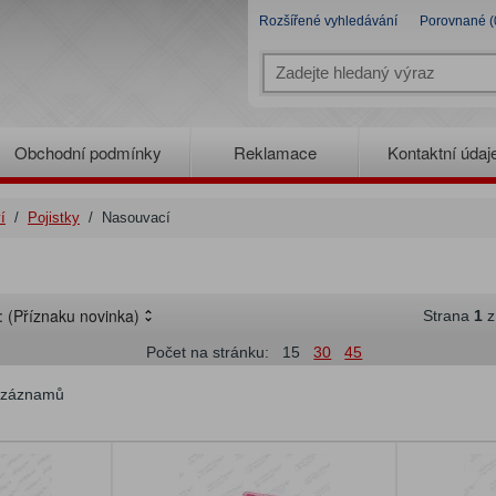
Rozšířené vyhledávání
Porovnané (
Obchodní podmínky
Reklamace
Kontaktní údaj
í
/
Pojistky
/
Nasouvací
e:
(Příznaku novinka)
Strana
1
Počet na stránku:
15
30
45
záznamů