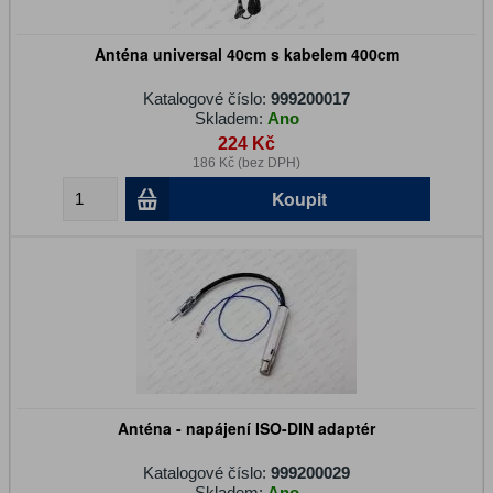
Anténa universal 40cm s kabelem 400cm
Katalogové číslo:
999200017
Skladem:
Ano
224 Kč
186 Kč (bez DPH)
Koupit
Anténa - napájení ISO-DIN adaptér
Katalogové číslo:
999200029
Skladem:
Ano