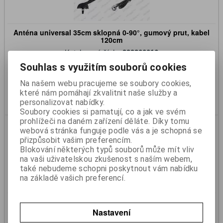
Anténa universal 35cm sklopná 0-90°, gumový prut, kabel
120cm
Katalogové číslo:
999200016
Skladem:
Ano
Souhlas s využitím souborů cookies
280 Kč
232 Kč (bez DPH)
Na našem webu pracujeme se soubory cookies,
které nám pomáhají zkvalitnit naše služby a
Koupit
personalizovat nabídky.
Soubory cookies si pamatují, co a jak ve svém
prohlížeči na daném zařízení děláte. Díky tomu
webová stránka funguje podle vás a je schopná se
přizpůsobit vašim preferencím.
Blokování některých typů souborů může mít vliv
na vaši uživatelskou zkušenost s naším webem,
také nebudeme schopni poskytnout vám nabídku
na základě vašich preferencí.
Anténa-kabel prodlužovací 4,5m
Nastavení
Katalogové číslo:
999300012