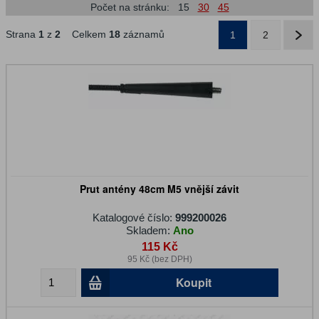
Počet na stránku:
15
30
45
Strana
1
z
2
Celkem
18
záznamů
1
2
Prut antény 48cm M5 vnější závit
Katalogové číslo:
999200026
Skladem:
Ano
115 Kč
95 Kč (bez DPH)
Koupit