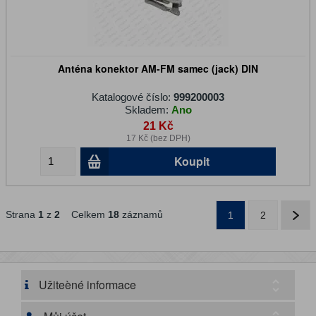
Anténa konektor AM-FM samec (jack) DIN
Katalogové číslo:
999200003
Skladem:
Ano
21 Kč
17 Kč (bez DPH)
Koupit
Strana
1
z
2
Celkem
18
záznamů
1
2
Užiteèné informace