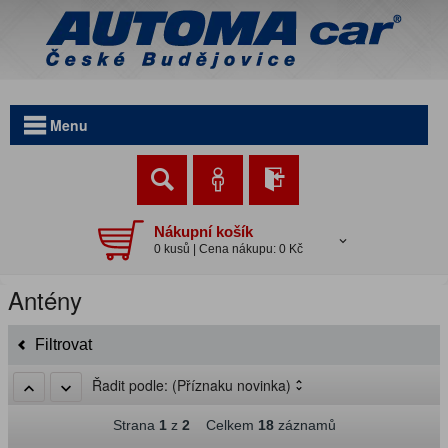
Menu
Nákupní košík
0 kusů | Cena nákupu: 0 Kč
Antény
Filtrovat
Řadit podle:
(Příznaku novinka)
Strana
1
z
2
Celkem
18
záznamů