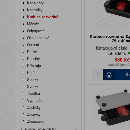
Konektory
Kontrolky
Krabice rozvodné
Měniče
Odpojovač
Krabice rozvodná 8.
Oko kabelové
75 x 40
Ostatní
Katalogové číslo:
Pásky
Skladem:
Pojistky
580 Kč
Přístroje
480 Kč (bez 
Relé
K
Spojky
Svorky
Tlačítka
Vypínače
Zástrčky
Zásuvky
Zkoušečky
+
Exteriér vozidla