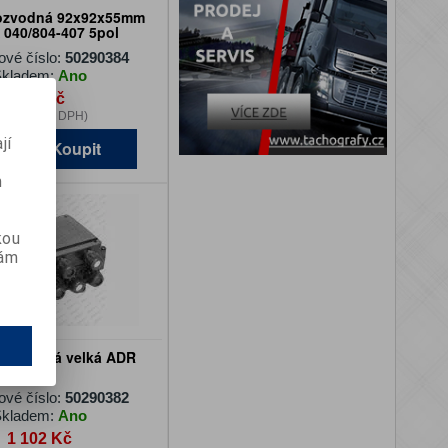
rozvodná 92x92x55mm
040/804-407 5pol
ové číslo:
50290384
kladem:
Ano
255 Kč
11 Kč (bez DPH)
jí
Koupit
m
kou
vám
 rozvodná velká ADR
ové číslo:
50290382
kladem:
Ano
1 102 Kč