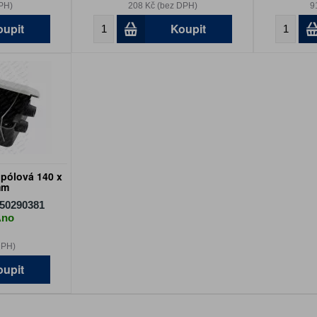
PH)
208 Kč (bez DPH)
9
oupit
Koupit
.pólová 140 x
mm
50290381
Ano
DPH)
oupit