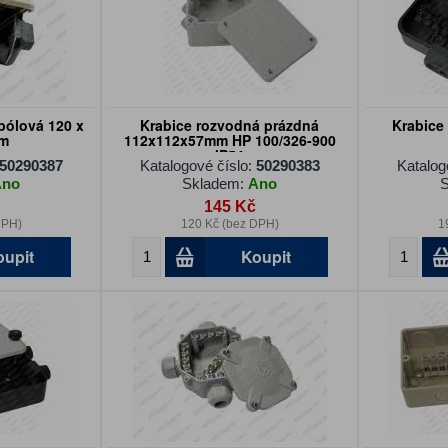
pólová 120 x
Krabice rozvodná prázdná
Krabice
mm
112x112x57mm HP 100/326-900
IP54
50290387
Katalogové číslo:
50290383
Katalog
Ano
Skladem:
Ano
S
145 Kč
DPH)
120 Kč (bez DPH)
1
oupit
Koupit