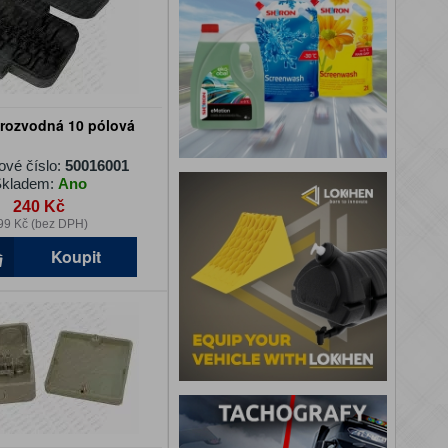
 rozvodná 10 pólová
ové číslo:
50016001
kladem:
Ano
240 Kč
99 Kč (bez DPH)
Koupit