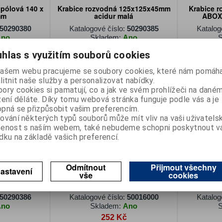
.pólová 140 x
Krabice rozvodná 125x125x45mm
Krabice 
mm
acidur malá
ABOX 
50290380
Katalogové číslo:
50290385
Katalog
Ano
Skladem:
Ano
S
120 Kč
hlas s využitím souborů cookies
DPH)
100 Kč (bez DPH)
2
ašem webu pracujeme se soubory cookies, které nám pomáha
oupit
Koupit
litnit naše služby a personalizovat nabídky.
ory cookies si pamatují, co a jak ve svém prohlížeči na dané
zení děláte. Díky tomu webová stránka funguje podle vás a je
pná se přizpůsobit vašim preferencím.
ování některých typů souborů může mít vliv na vaši uživatels
šenost s naším webem, také nebudeme schopni poskytnout 
dku na základě vašich preferencí.
Odmítnout
Přijmout všechny
astavení
vše
cookies
á prázdná
Krabice rozvodná 12 pólová
Krabice
 IP20
50290386
Katalogové číslo:
50016000
Katalog
Ano
Skladem:
Ano
S
252 Kč