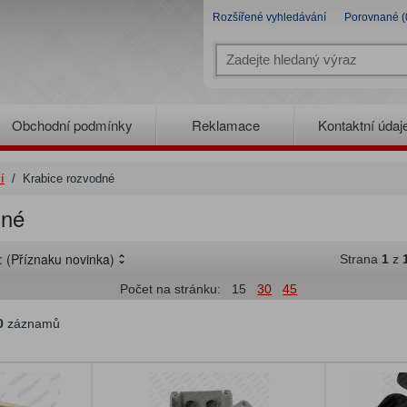
Rozšířené vyhledávání
Porovnané (
Obchodní podmínky
Reklamace
Kontaktní údaj
í
/
Krabice rozvodné
dné
e:
(Příznaku novinka)
Strana
1
z
Počet na stránku:
15
30
45
0
záznamů