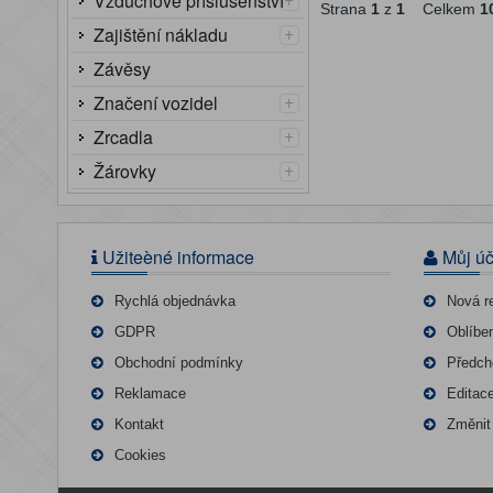
Vzduchové příslušenství
Strana
1
z
1
Celkem
1
+
Zajištění nákladu
Závěsy
+
Značení vozidel
+
Zrcadla
+
Žárovky
Užiteèné informace
Můj úč
Rychlá objednávka
Nová r
GDPR
Oblíbe
Obchodní podmínky
Předch
Reklamace
Editac
Kontakt
Změnit
Cookies