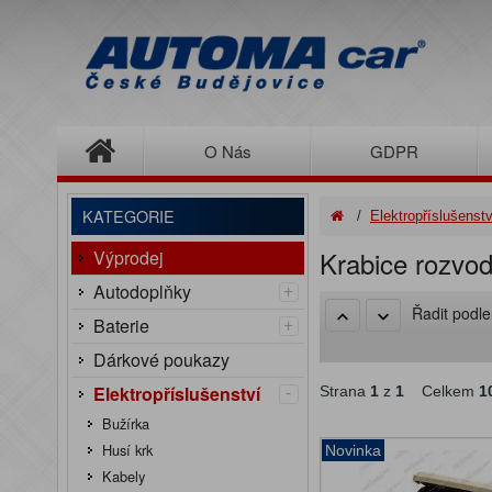
O Nás
GDPR
KATEGORIE
/
Elektropříslušenstv
Krabice rozvo
Výprodej
+
Autodoplňky
Řadit podl
+
Baterie
Dárkové poukazy
-
Elektropříslušenství
Strana
1
z
1
Celkem
1
Bužírka
Husí krk
Novinka
Kabely