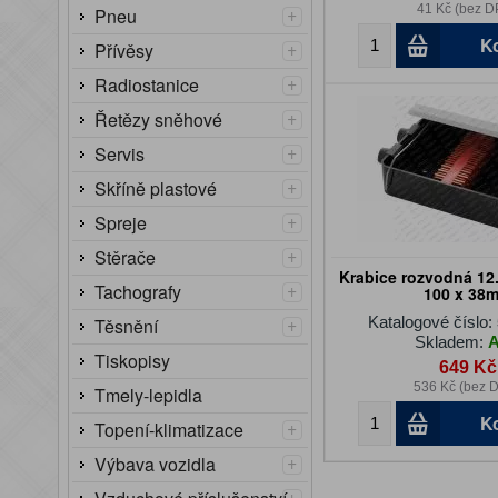
41 Kč (bez D
+
Pneu
K
+
Přívěsy
+
Radiostanice
+
Řetězy sněhové
+
Servis
+
Skříně plastové
+
Spreje
+
Stěrače
Krabice rozvodná 12
+
Tachografy
100 x 38
+
Katalogové číslo:
Těsnění
Skladem:
Tiskopisy
649 Kč
536 Kč (bez 
Tmely-lepidla
K
+
Topení-klimatizace
+
Výbava vozidla
+