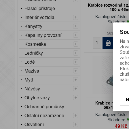
Krabice rozvodná 12
Hasicí přístroje
100 x 46
+
Interiér vozidla
Katalogové číslo:
Skladem:
+
Kanystry
681 Kč
Sou
+
563 Kč (bez 
Kapaliny provozní
Na n
K
+
Kosmetika
zkva
+
Soub
Ledničky
zaří
+
Lodě
scho
Blok
+
Maziva
zku
+
Mytí
nabí
+
Návěsy
+
Obytné vozy
N
Krabice rozvodn
Ochranné pomůcky
56x40x23mm
+
Katalogové číslo:
Ostatní nezařazené
Skladem:
+
Osvětlení
49 Kč