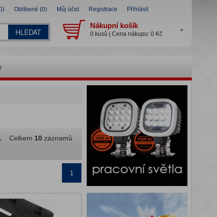
0)
Oblíbené (0)
Můj účet
Registrace
Přihlásit
Nákupní košík
HLEDAT
0 kusů | Cena nákupu: 0 Kč
e
1
Celkem
10
záznamů
1