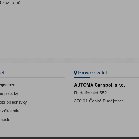
0
záznamů
et
Provozovatel
AUTOMA Car spol. s r.o.
egistrace
Rudolfovská 552
né položky
370 01 České Budějovice
ozí objednávky
e zákazníka
 heslo