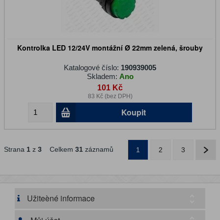
Kontrolka LED 12/24V montážní Ø 22mm zelená, šrouby
Katalogové číslo:
190939005
Skladem:
Ano
101 Kč
83 Kč (bez DPH)
Koupit
Strana
1
z
3
Celkem
31
záznamů
1
2
3
Užiteèné informace