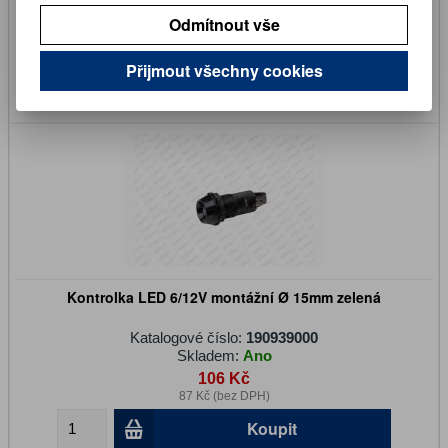
Skladem:
Ano
Odmítnout vše
135 Kč
112 Kč (bez DPH)
Přijmout všechny cookies
Koupit
Kontrolka LED 6/12V montážní Ø 15mm zelená
Katalogové číslo:
190939000
Skladem:
Ano
106 Kč
87 Kč (bez DPH)
Koupit