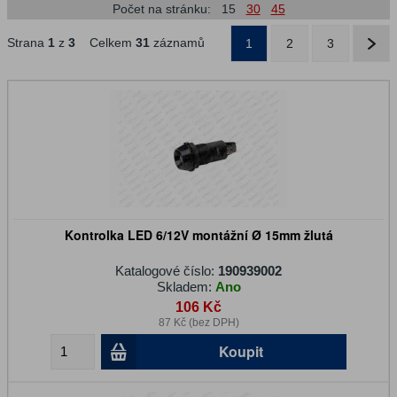
Počet na stránku:
15
30
45
Strana
1
z
3
Celkem
31
záznamů
1
2
3
Kontrolka LED 6/12V montážní Ø 15mm žlutá
Katalogové číslo:
190939002
Skladem:
Ano
106 Kč
87 Kč (bez DPH)
Koupit