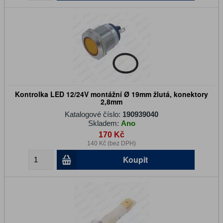
Kontrolka LED 12/24V montážní Ø 19mm žlutá, konektory
2,8mm
Katalogové číslo:
190939040
Skladem:
Ano
170 Kč
140 Kč (bez DPH)
Koupit