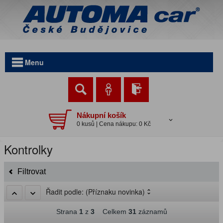
Menu
Nákupní košík
0 kusů | Cena nákupu: 0 Kč
Kontrolky
Filtrovat
Řadit podle:
(Příznaku novinka)
Strana
1
z
3
Celkem
31
záznamů