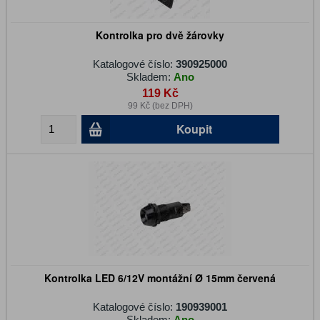
Kontrolka pro dvě žárovky
Katalogové číslo:
390925000
Skladem:
Ano
119 Kč
99 Kč (bez DPH)
Koupit
Kontrolka LED 6/12V montážní Ø 15mm červená
Katalogové číslo:
190939001
Skladem:
Ano