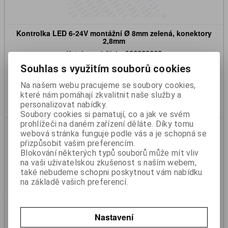
Kontrolka LED 6-24V montážní Ø 8mm zelená, konektory
2,8mm
Katalogové číslo:
190939009
Skladem:
Ano
Souhlas s využitím souborů cookies
143 Kč
118 Kč (bez DPH)
Na našem webu pracujeme se soubory cookies,
které nám pomáhají zkvalitnit naše služby a
Koupit
personalizovat nabídky.
Soubory cookies si pamatují, co a jak ve svém
prohlížeči na daném zařízení děláte. Díky tomu
webová stránka funguje podle vás a je schopná se
přizpůsobit vašim preferencím.
Blokování některých typů souborů může mít vliv
na vaši uživatelskou zkušenost s naším webem,
také nebudeme schopni poskytnout vám nabídku
na základě vašich preferencí.
Kontrolka LED 24V montážní Ø 28mm červená se zvukovou
siknalizací
Nastavení
Katalogové číslo:
190939012