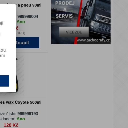
na plasty a pneu 90ml
vé číslo:
999999004
kladem:
Ano
jí
123 Kč
m
02 Kč (bez DPH)
Koupit
kou
vám
res wax Coyote 500ml
vé číslo:
999999193
kladem:
Ano
120 Kč