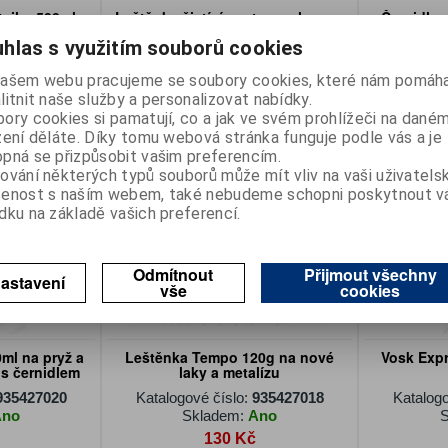
tailer 500ml
Leštěnka čistící pasta na chrom a
Černidlo 
hliník Sonax
hlas s využitím souborů cookies
935427015
Katalogové číslo:
935427016
Katalogo
Ano
Skladem:
Ano
S
ašem webu pracujeme se soubory cookies, které nám pomáha
litnit naše služby a personalizovat nabídky.
146 Kč
ory cookies si pamatují, co a jak ve svém prohlížeči na dané
DPH)
120 Kč (bez DPH)
1
zení děláte. Díky tomu webová stránka funguje podle vás a je
oupit
Koupit
pná se přizpůsobit vašim preferencím.
ování některých typů souborů může mít vliv na vaši uživatels
šenost s naším webem, také nebudeme schopni poskytnout 
dku na základě vašich preferencí.
Odmítnout
Přijmout všechny
astavení
vše
cookies
ml na pryž a
Leštěnka Tempo 120g na nové
Vosk Exp
s černidlem
laky a metalízu
935427020
Katalogové číslo:
935427018
Katalogo
Ano
Skladem:
Ano
S
130 Kč