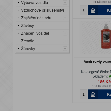
+
Výbava vozidla
91 Kč (bez D
+
K
Vzduchové příslušenství
+
Zajištění nákladu
Závěsy
+
Značení vozidel
+
Zrcadla
+
Žárovky
Vosk tvrdý 250
Katalogové číslo:
Skladem:
186 Kč
154 Kč (bez 
K