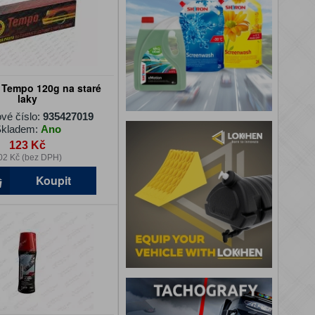
 Tempo 120g na staré
laky
vé číslo:
935427019
kladem:
Ano
123 Kč
02 Kč (bez DPH)
Koupit