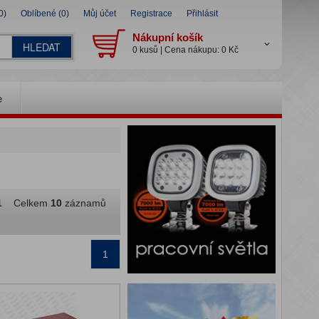
0)
Oblíbené (0)
Můj účet
Registrace
Přihlásit
Nákupní košík
HLEDAT
0 kusů | Cena nákupu: 0 Kč
e
1
Celkem
10
záznamů
1