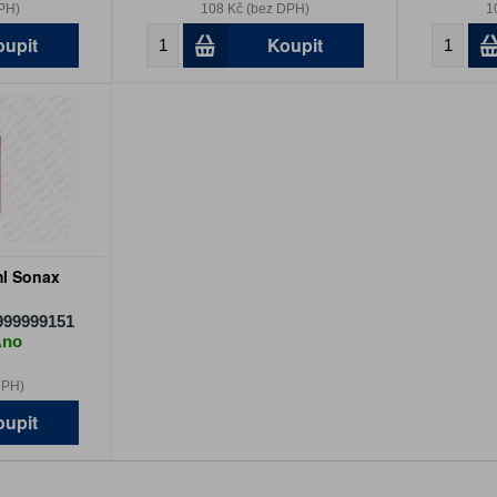
PH)
108 Kč (bez DPH)
1
oupit
Koupit
ml Sonax
999999151
Ano
DPH)
oupit