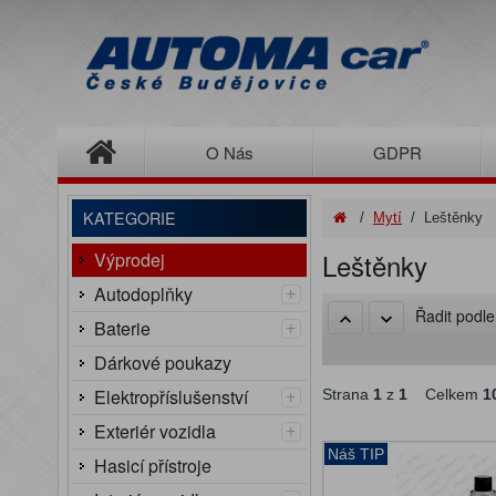
O Nás
GDPR
KATEGORIE
/
Mytí
/
Leštěnky
Leštěnky
Výprodej
+
Autodoplňky
Řadit podl
+
Baterie
Dárkové poukazy
+
Elektropříslušenství
Strana
1
z
1
Celkem
1
+
Exteriér vozidla
Náš TIP
Hasicí přístroje