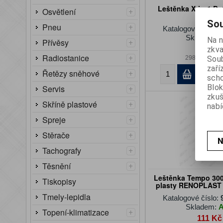
Leštěnka X-in-1 De
+
Osvětlení
Berner
Sou
+
Pneu
Katalogové číslo:
Skladem:
Na n
+
Přívěsy
zkva
360 Kč
+
Radiostanice
Soub
298 Kč (bez 
zaří
+
Řetězy sněhové
K
scho
+
Blok
Servis
zku
+
Skříně plastové
nabí
+
Spreje
+
Stěrače
N
+
Tachografy
+
Těsnění
Leštěnka Tempo 300
Tiskopisy
plasty RENOPLAST 
Tmely-lepidla
Katalogové číslo:
Skladem:
+
Topení-klimatizace
111 Kč