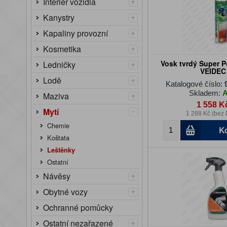
+
Interiér vozidla
+
Kanystry
+
Kapaliny provozní
+
Kosmetika
+
Vosk tvrdý Super P
Ledničky
VEIDEC
+
Lodě
Katalogové číslo:
Skladem:
+
Maziva
1 558 K
-
Mytí
1 288 Kč (bez
Chemie
K
Koštata
Leštěnky
Ostatní
+
Návěsy
+
Obytné vozy
Ochranné pomůcky
+
Ostatní nezařazené