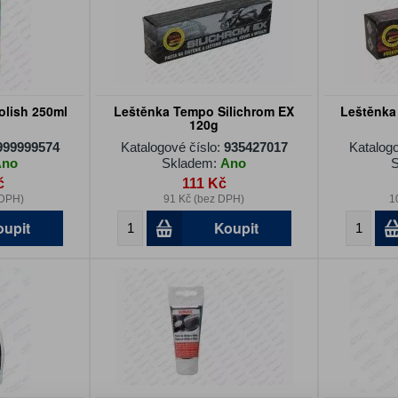
olish 250ml
Leštěnka Tempo Silichrom EX
Leštěnka
120g
999999574
Katalogové číslo:
935427017
Katalogo
Ano
Skladem:
Ano
S
č
111 Kč
 DPH)
91 Kč (bez DPH)
1
oupit
Koupit