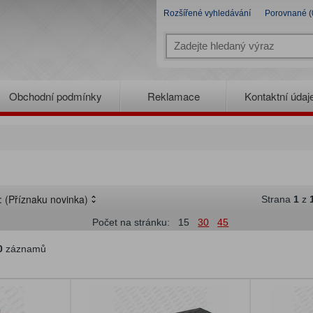
Rozšířené vyhledávání
Porovnané (
Obchodní podmínky
Reklamace
Kontaktní údaj
e:
(Příznaku novinka)
Strana
1
z
Počet na stránku:
15
30
45
0
záznamů